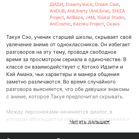
ДИДИ
,
DreamyVoice
,
Dream Cast
,
AniDUB
,
AniLiberty (AniLibria)
,
SHIZA
Project
,
AniBaza
,
JAM
,
Youkai Studio
,
AniCosmic
,
Kazoku Project
,
Оканэ
Такуя Сэо, ученик старшей школы, скрывает своё
увлечение аниме от одноклассников. Он избегает
разговоров на эту тему, проводя свободное
время за просмотром сериала в одиночестве. В
классе он взаимодействует с Котоко Идзити и
Кэй Аманэ, чьи характеры и манера общения
заметно различаются. Во время случайного
разговора выясняется, что обе девушки знакомы
с аниме, которое Такуя предпочитал скрывать.
Между персонажами начинается диалог, в
котором обсуждаются герои, развитие сюжета и
Читать дальше
отдельные эпизоды сериала. После этого они
регулярно встречаются после уроков, чтобы