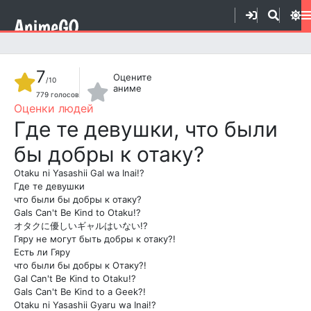
7
Оцените
/10
аниме
779
голосов
1
2
3
4
5
6
7
8
9
10
Где те девушки, что были
бы добры к отаку?
Otaku ni Yasashii Gal wa Inai!?
Где те девушки
что были бы добры к отаку?
Gals Can't Be Kind to Otaku!?
オタクに優しいギャルはいない!?
Гяру не могут быть добры к отаку?!
Есть ли Гяру
что были бы добры к Отаку?!
Gal Can't Be Kind to Otaku!?
Gals Can't Be Kind to a Geek?!
Otaku ni Yasashii Gyaru wa Inai!?