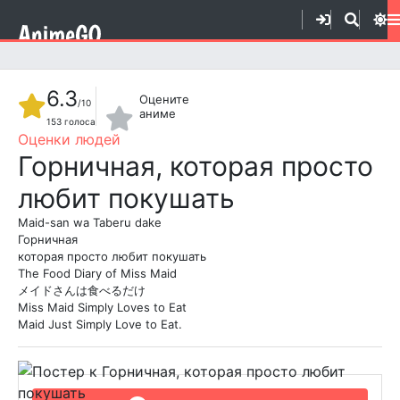
6.3
Оцените
/10
аниме
153
голоса
1
2
3
4
5
6
7
8
9
10
Горничная, которая просто
любит покушать
Maid-san wa Taberu dake
Горничная
которая просто любит покушать
The Food Diary of Miss Maid
メイドさんは食べるだけ
Miss Maid Simply Loves to Eat
Maid Just Simply Love to Eat.