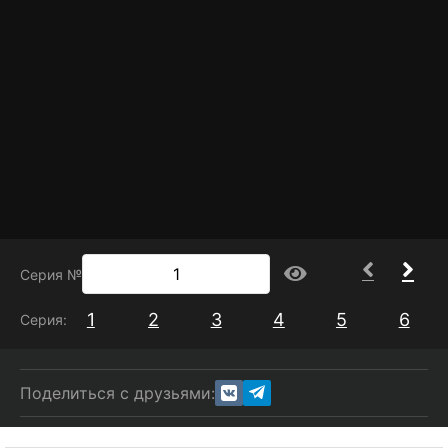
привели к обмену опытом и обсуждению блюд.
Она продолжила посещать новые места,
сравнивая традиционные и современные
варианты приготовления пищи.
Серия №
1
2
3
4
5
6
Серия:
Поделиться с друзьями: