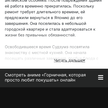
английском особняке. После повреждения здания
её работа временно прекратилась. Поскольку
ремонт требует длительного времени, ей
предложили вернуться в Японию до его
завершения. Она поселилась в небольшой
городской квартире и стала адаптироваться к
жизни без привычных обязанностей.
Освободившееся время Судзумэ посвятила
знакомству с местной кухней. Она начала
посещать различные заведения, пробуя блюда с
Читать дальше
разными вкусами и способами приготовления. В
процессе она изучала особенности рецептов,
Смотреть аниме «Горничная, которая
обращая внимание на ингредиенты и методы
просто любит покушать» онлайн
обработки продуктов.
Судзумэ познакомилась с людьми, связанными с
приготовлением еды: поварами, работниками
кафе и постоянными посетителями. Эти встречи