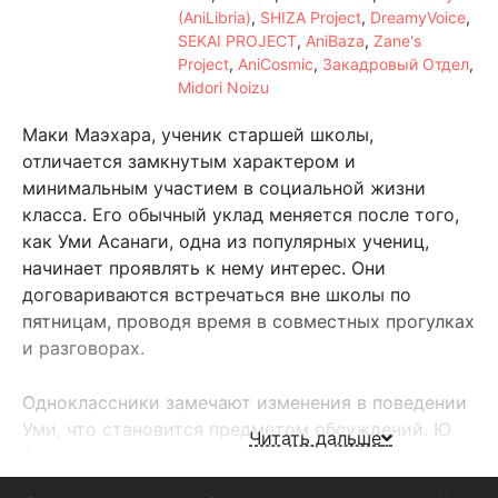
(AniLibria)
,
SHIZA Project
,
DreamyVoice
,
SEKAI PROJECT
,
AniBaza
,
Zane's
Project
,
AniCosmic
,
Закадровый Отдел
,
Midori Noizu
Маки Маэхара, ученик старшей школы,
отличается замкнутым характером и
минимальным участием в социальной жизни
класса. Его обычный уклад меняется после того,
как Уми Асанаги, одна из популярных учениц,
начинает проявлять к нему интерес. Они
договариваются встречаться вне школы по
пятницам, проводя время в совместных прогулках
и разговорах.
Одноклассники замечают изменения в поведении
Уми, что становится предметом обсуждений. Ю
Читать дальше
Амами, лучшая подруга Уми и самая популярная
девушка в школе, пытается выяснить причины её