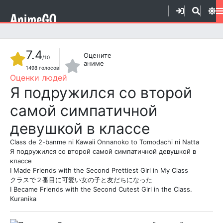
7.4
Оцените
/10
аниме
1498
голосов
1
2
3
4
5
6
7
8
9
10
Я подружился со второй
самой симпатичной
девушкой в классе
Class de 2-banme ni Kawaii Onnanoko to Tomodachi ni Natta
Я подружился со второй самой симпатичной девушкой в
классе
I Made Friends with the Second Prettiest Girl in My Class
クラスで２番目に可愛い女の子と友だちになった
I Became Friends with the Second Cutest Girl in the Class.
Kuranika