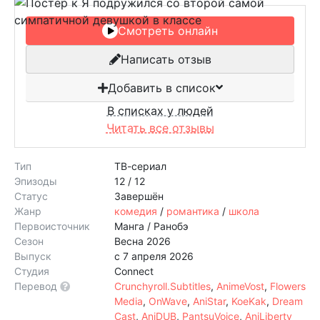
Смотреть онлайн
Написать отзыв
Добавить в список
В списках у людей
Читать все отзывы
Тип
ТВ-сериал
Эпизоды
12 / 12
Статус
Завершён
Жанр
комедия
/
романтика
/
школа
Первоисточник
Манга / Ранобэ
Сезон
Весна 2026
Выпуск
с 7 апреля 2026
Студия
Connect
Перевод
Crunchyroll.Subtitles
,
AnimeVost
,
Flowers
Media
,
OnWave
,
AniStar
,
KoeKak
,
Dream
Cast
,
AniDUB
,
PantsuVoice
,
AniLiberty