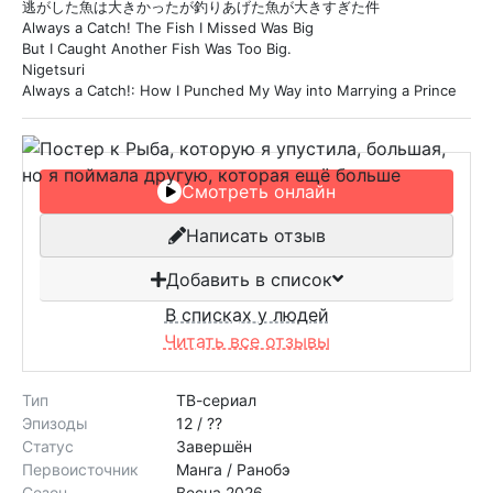
逃がした魚は大きかったが釣りあげた魚が大きすぎた件
Always a Catch! The Fish I Missed Was Big
But I Caught Another Fish Was Too Big.
Nigetsuri
Always a Catch!: How I Punched My Way into Marrying a Prince
Смотреть онлайн
Написать отзыв
Добавить в список
В списках у людей
Читать все отзывы
Тип
ТВ-сериал
Эпизоды
12 / ??
Статус
Завершён
Первоисточник
Манга / Ранобэ
Сезон
Весна 2026