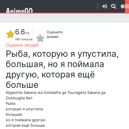
6.6
Оцените
/10
аниме
195
голосов
1
2
3
4
5
6
7
8
9
10
Рыба, которую я упустила,
большая, но я поймала
другую, которая ещё
больше
Nigashita Sakana wa Ookikatta ga Tsuriageta Sakana ga
Ookisugita Ken
Рыба
которую я упустила
большая
но я поймала другую
которая ещё больше