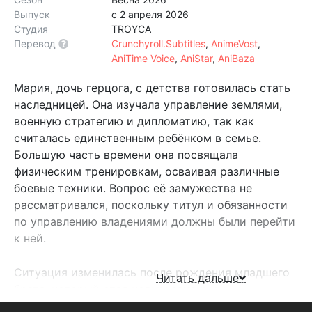
Выпуск
с 2 апреля 2026
Студия
TROYCA
Перевод
Crunchyroll.Subtitles
,
AnimeVost
,
AniTime Voice
,
AniStar
,
AniBaza
Мария, дочь герцога, с детства готовилась стать
наследницей. Она изучала управление землями,
военную стратегию и дипломатию, так как
считалась единственным ребёнком в семье.
Большую часть времени она посвящала
физическим тренировкам, осваивая различные
боевые техники. Вопрос её замужества не
рассматривался, поскольку титул и обязанности
по управлению владениями должны были перейти
к ней.
Ситуация изменилась после рождения младшего
Читать дальше
брата, который стал новым законным
наследником. Это событие коренным образом