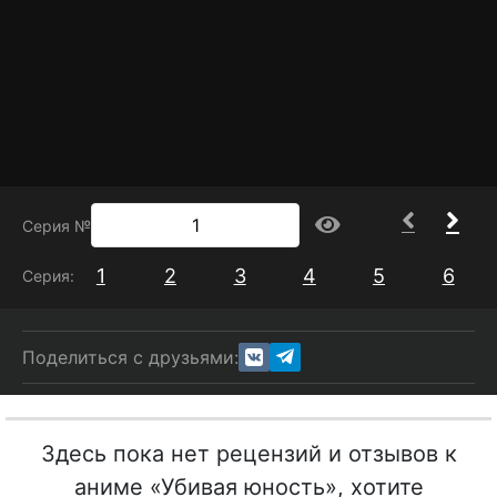
адаптироваться к школьному распорядку,
дисциплине и выстраивать взаимодействие с
одноклассниками, которые не знают о его
истинной профессии и прошлом.
Серия №
1
2
3
4
5
6
Серия:
Поделиться с друзьями:
Здесь пока нет рецензий и отзывов к
аниме «Убивая юность», хотите