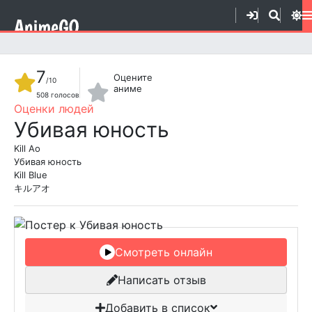
7
Оцените
/10
аниме
508
голосов
1
2
3
4
5
6
7
8
9
10
Убивая юность
Kill Ao
Убивая юность
Kill Blue
キルアオ
Смотреть онлайн
Написать отзыв
Добавить в список