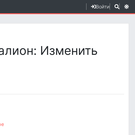
Войти
алион: Изменить
ое