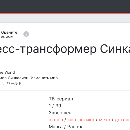
Оцените
1
2
3
4
5
6
7
8
9
10
аниме
есс-трансформер Синк
he World
мер Синкалион: Изменить мир
 ザ ワールド
ТВ-сериал
1 / 39
Завершён
экшен
/
фантастика
/
меха
/
детск
Манга / Ранобэ