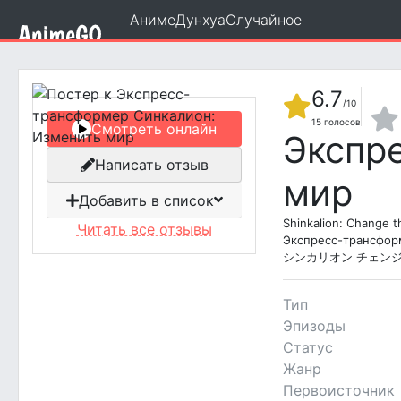
Аниме
Дунхуа
Случайное
6.7
/10
15
голосов
Смотреть онлайн
Экспр
Написать отзыв
мир
Добавить в список
Shinkalion: Change t
Читать все отзывы
Экспресс-трансфор
シンカリオン チェンジ
Тип
Эпизоды
Статус
Жанр
Первоисточник