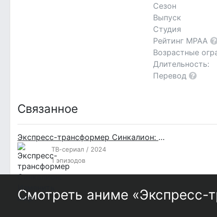
Сезон
Выпуск
Студия
Рейтинг MPAA
Возрастные огр
Длительность:
Перевод
Связанное
Экспресс-трансформер Синкалион: Изменить мир
ТВ-сериал / 2024
1 эпизодов
Смотреть аниме «Экспресс-т