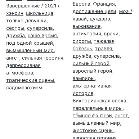
Европа: Франция
,
Завершённые
/
2021
/
достижение цели
,
моэ /
хэнсин
,
школьница
,
кавай
,
цундэрэ
,
только девушки
,
выживание
,
сёстры
,
суперсила
,
антиутопия
,
врачи
,
дружба
,
наше время
,
сироты
,
тяжелая
под одной крышей
,
болезнь
,
травля
,
вымышленный мир
,
дружба
,
суперсила
,
ангст
,
сильная героиня
,
сильный герой
,
депрессивная
взрослый герой
,
атмосфера
,
вампиры
,
трагические сцены
,
альтернативная
садомазохизм
история
,
Викторианская эпоха
,
параллельные миры
,
тёмное фэнтези
,
ангст
,
вымышленный мир
,
жестокие сцены
,
взрослая героиня
,