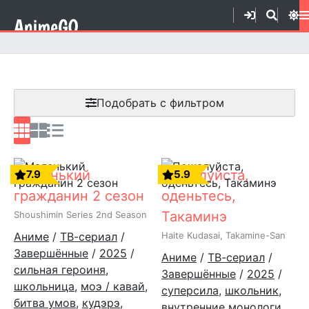
Подобрать с фильтром
Маленький
Пожалуйста,
7.9
5.9
гражданин 2 сезон
оденьтесь,
Такаминэ
Shoushimin Series 2nd Season
Аниме
/
ТВ-сериал
/
Haite Kudasai, Takamine-San
Завершённые
/
2025
/
Аниме
/
ТВ-сериал
/
сильная героиня
,
Завершённые
/
2025
/
школьница
,
моэ / кавай
,
суперсила
,
школьник
,
битва умов
,
кудэрэ
,
внутренние монологи
,