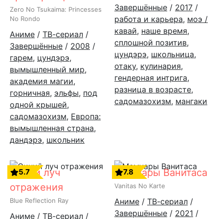
Завершённые
/
2017
/
Zero No Tsukaima: Princesses
работа и карьера
,
моэ /
No Rondo
кавай
,
наше время
,
Аниме
/
ТВ-сериал
/
сплошной позитив
,
Завершённые
/
2008
/
цундэрэ
,
школьница
,
гарем
,
цундэрэ
,
отаку
,
кулинария
,
вымышленный мир
,
гендерная интрига
,
академия магии
,
разница в возрасте
,
горничная
,
эльфы
,
под
садомазохизм
,
мангаки
одной крышей
,
садомазохизм
,
Европа:
вымышленная страна
,
дандэрэ
,
школьник
Синий луч
Мемуары Ванитаса
5.7
7.8
отражения
Vanitas No Karte
Blue Reflection Ray
Аниме
/
ТВ-сериал
/
Завершённые
/
2021
/
Аниме
/
ТВ-сериал
/