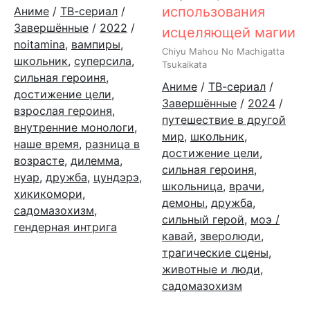
использования
Аниме
/
ТВ-сериал
/
Завершённые
/
2022
/
исцеляющей магии
noitamina
,
вампиры
,
Chiyu Mahou No Machigatta
школьник
,
суперсила
,
Tsukaikata
сильная героиня
,
Аниме
/
ТВ-сериал
/
достижение цели
,
Завершённые
/
2024
/
взрослая героиня
,
путешествие в другой
внутренние монологи
,
мир
,
школьник
,
наше время
,
разница в
достижение цели
,
возрасте
,
дилемма
,
сильная героиня
,
нуар
,
дружба
,
цундэрэ
,
школьница
,
врачи
,
хикикомори
,
демоны
,
дружба
,
садомазохизм
,
сильный герой
,
моэ /
гендерная интрига
кавай
,
зверолюди
,
трагические сцены
,
животные и люди
,
садомазохизм