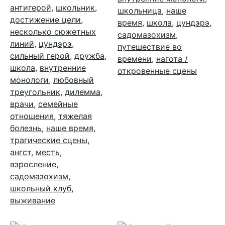
антигерой
,
школьник
,
школьница
,
наше
достижение цели
,
время
,
школа
,
цундэрэ
,
несколько сюжетных
садомазохизм
,
линий
,
цундэрэ
,
путешествие во
сильный герой
,
дружба
,
времени
,
нагота /
школа
,
внутренние
откровенные сцены
монологи
,
любовный
треугольник
,
дилемма
,
врачи
,
семейные
отношения
,
тяжелая
болезнь
,
наше время
,
трагические сцены
,
ангст
,
месть
,
взросление
,
садомазохизм
,
школьный клуб
,
выживание