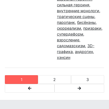
сильная героиня
,
внутренние монологи
,
трагические сцены
,
паропанк
,
бисёнэны
,
сюрреализм
,
призраки
,
супердеформ
,
взросление
,
садомазохизм
,
3D-
графика
,
андрогин
,
хэнсин
1
2
3