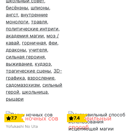
школьный совет
,
бисёнэны
,
шпионы
,
ангст
,
внутренние
монологи
,
травля
,
политические интриги
,
академия магии
,
моэ /
кавай
,
горничная
,
феи
,
драконы
,
учителя
,
сильная героиня
,
выживание
,
кудэрэ
,
трагические сцены
,
3D-
графика
,
взросление
,
садомазохизм
,
сильный
герой
,
школьница
,
рыцари
Песнь ночных сов
Неправильный
7.7
7.4
способ
Yofukashi No Uta