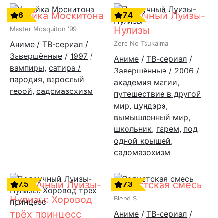
Хозяйка Москитона
Подручный Луизы-
6
7.4
Нулизы
Master Mosquiton '99
Аниме
/
ТВ-сериал
/
Zero No Tsukaima
Завершённые
/
1997
/
Аниме
/
ТВ-сериал
/
вампиры
,
сатира /
Завершённые
/
2006
/
пародия
,
взрослый
академия магии
,
герой
,
садомазохизм
путешествие в другой
мир
,
цундэрэ
,
вымышленный мир
,
школьник
,
гарем
,
под
одной крышей
,
садомазохизм
Подручный Луизы-
Садистская смесь
7.5
7.3
Нулизы: Хоровод
Blend S
трёх принцесс
Аниме
/
ТВ-сериал
/