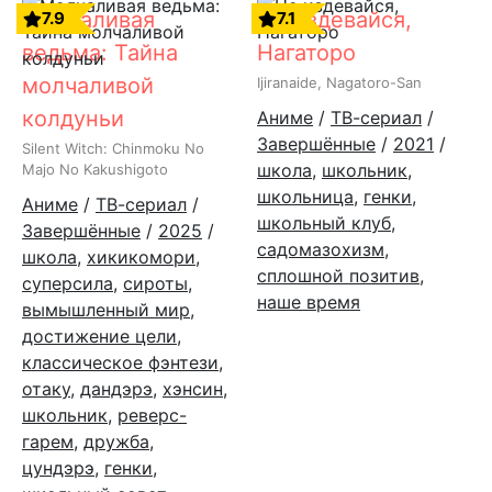
Молчаливая
Не издевайся,
7.9
7.1
ведьма: Тайна
Нагаторо
молчаливой
Ijiranaide, Nagatoro-San
колдуньи
Аниме
/
ТВ-сериал
/
Завершённые
/
2021
/
Silent Witch: Chinmoku No
школа
,
школьник
,
Majo No Kakushigoto
школьница
,
генки
,
Аниме
/
ТВ-сериал
/
школьный клуб
,
Завершённые
/
2025
/
садомазохизм
,
школа
,
хикикомори
,
сплошной позитив
,
суперсила
,
сироты
,
наше время
вымышленный мир
,
достижение цели
,
классическое фэнтези
,
отаку
,
дандэрэ
,
хэнсин
,
школьник
,
реверс-
гарем
,
дружба
,
цундэрэ
,
генки
,